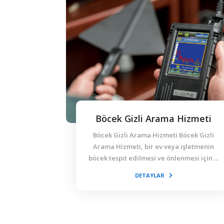
Böcek Gizli Arama Hizmeti
Böcek Gizli Arama Hizmeti Böcek Gizli
Arama Hizmeti, bir ev veya işletmenin
böcek tespit edilmesi ve önlenmesi için ...
DETAYLAR